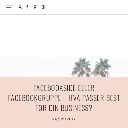
Hopp
Hopp
FACEBOOK
PINTEREST
INSTAGRAM
til
til
primær
hovedinnhold
menyen
FACEBOOKSIDE ELLER
FACEBOOKGRUPPE – HVA PASSER BEST
FOR DIN BUSINESS?
26/09/2017