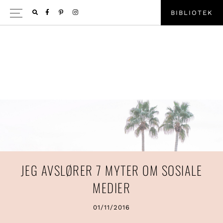
Hopp
Hopp
FACEBOOK
PINTEREST
INSTAGRAM
B
I
B
L
I
O
T
E
K
SHOW
til
til
OFFSC
primær
hovedinnhold
CONTE
menyen
JEG AVSLØRER 7 MYTER OM SOSIALE
MEDIER
01/11/2016