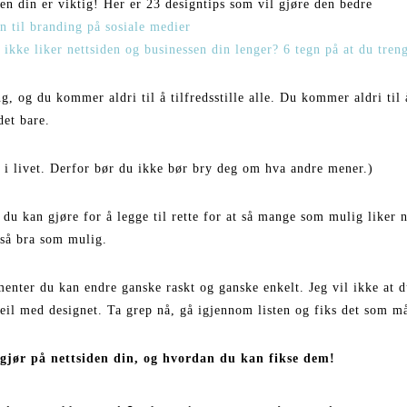
en din er viktig! Her er 23 designtips som vil gjøre den bedre
n til branding på sosiale medier
 ikke liker nettsiden og businessen din lenger? 6 tegn på at du tren
ing, og du kommer aldri til å tilfredsstille alle. Du kommer aldri til 
det bare.
t i livet. Derfor bør du ikke bør bry deg om hva andre mener.)
 du kan gjøre for å legge til rette for at så mange som mulig liker
 så bra som mulig.
menter du kan endre ganske raskt og ganske enkelt. Jeg vil ikke at d
feil med designet. Ta grep nå, gå igjennom listen og fiks det som må
 gjør på nettsiden din, og hvordan du kan fikse dem!