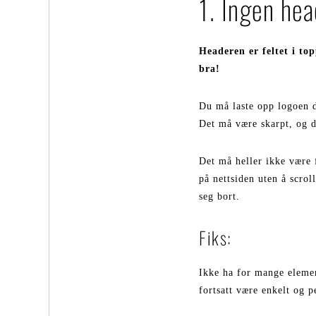
1. Ingen hea
Headeren er feltet i to
bra!
Du må laste opp logoen d
Det må være skarpt, og de
Det må heller ikke være f
på nettsiden uten å scro
seg bort.
Fiks:
Ikke ha for mange elemen
fortsatt være enkelt og p