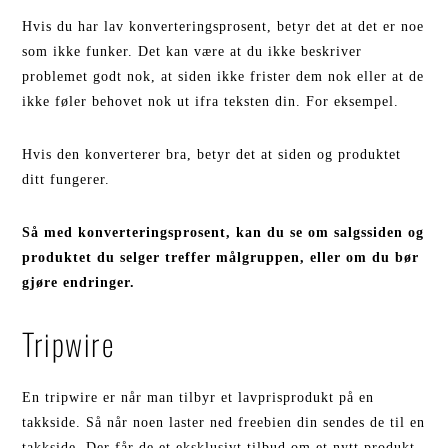
Hvis du har lav konverteringsprosent, betyr det at det er noe
som ikke funker. Det kan være at du ikke beskriver
problemet godt nok, at siden ikke frister dem nok eller at de
ikke føler behovet nok ut ifra teksten din. For eksempel.
Hvis den konverterer bra, betyr det at siden og produktet
ditt fungerer.
Så med konverteringsprosent, kan du se om salgssiden og
produktet du selger treffer målgruppen, eller om du bør
gjøre endringer.
Tripwire
En tripwire er når man tilbyr et lavprisprodukt på en
takkside. Så når noen laster ned freebien din sendes de til en
takkside. Der får de et eksklusivt tilbud om et nytt produkt