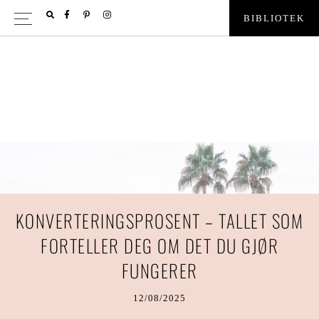
Hopp
Hopp
FACEBOOK
PINTEREST
INSTAGRAM
B
I
B
L
I
O
T
E
K
til
til
SHOW
primær
hovedinnhold
OFFSCR
CONTEN
menyen
KONVERTERINGSPROSENT – TALLET SOM
FORTELLER DEG OM DET DU GJØR
FUNGERER
12/08/2025