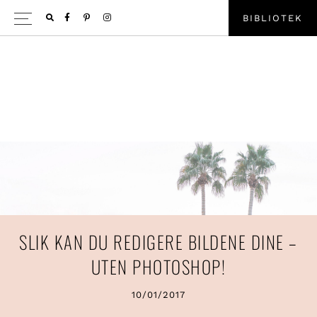
Hopp
Hopp
FACEBOOK
PINTEREST
INSTAGRAM
B
I
B
L
I
O
T
E
K
SHOW
til
til
OFFSC
primær
hovedinnhold
CONTE
menyen
SLIK KAN DU REDIGERE BILDENE DINE –
UTEN PHOTOSHOP!
10/01/2017