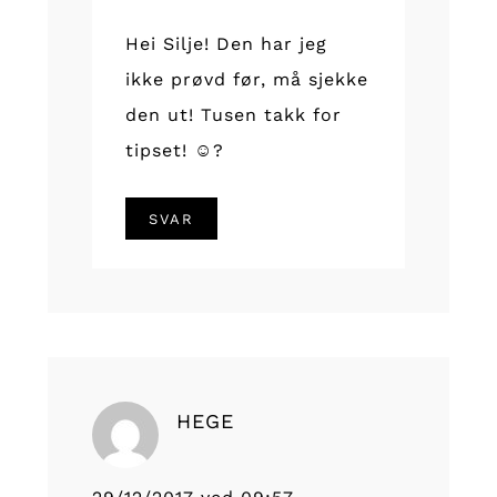
Hei Silje! Den har jeg
ikke prøvd før, må sjekke
den ut! Tusen takk for
tipset! ☺?
SVAR
HEGE