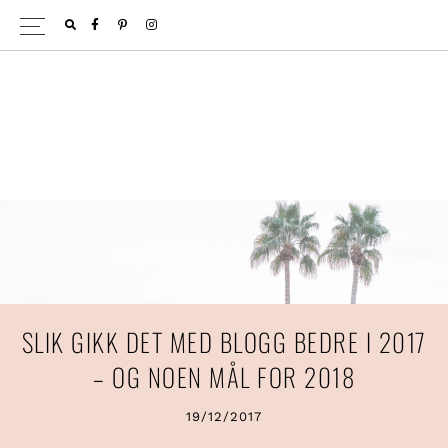
Hopp
Hopp
FACEBOOK
PINTEREST
INSTAGRAM
til
til
primær
hovedinnhold
menyen
SLIK GIKK DET MED BLOGG BEDRE I 2017
– OG NOEN MÅL FOR 2018
19/12/2017