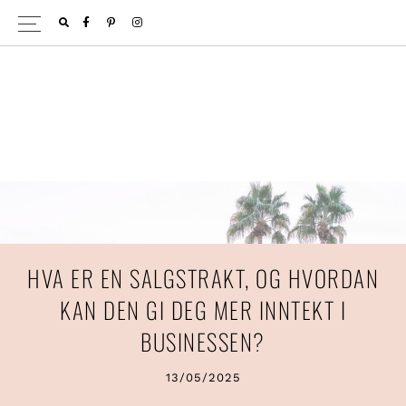
Hopp
Hopp
FACEBOOK
PINTEREST
INSTAGRAM
til
til
primær
hovedinnhold
menyen
HVA ER EN SALGSTRAKT, OG HVORDAN
KAN DEN GI DEG MER INNTEKT I
BUSINESSEN?
13/05/2025