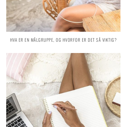
HVA ER EN MÅLGRUPPE, OG HVORFOR ER DET SÅ VIKTIG?