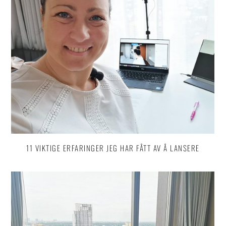
11 VIKTIGE ERFARINGER JEG HAR FÅTT AV Å LANSERE