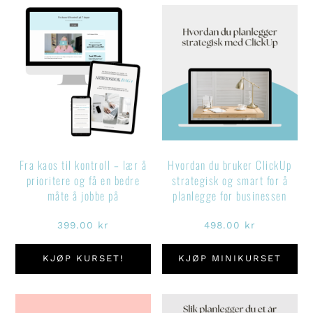
Fra kaos til kontroll – lær å
Hvordan du bruker ClickUp
prioritere og få en bedre
strategisk og smart for å
måte å jobbe på
planlegge for businessen
399.00
kr
498.00
kr
KJØP KURSET!
KJØP MINIKURSET