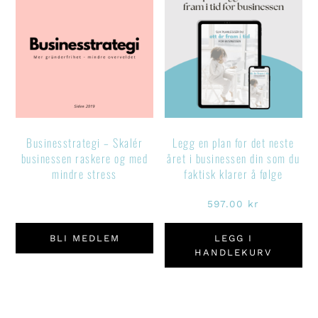
Businesstrategi – Skalér
Legg en plan for det neste
businessen raskere og med
året i businessen din som du
mindre stress
faktisk klarer å følge
597.00
kr
BLI MEDLEM
LEGG I
HANDLEKURV